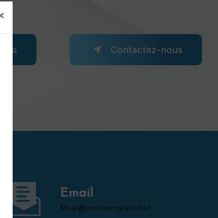
×
plus
Contactez-nous
Email
mse@msenergies.net