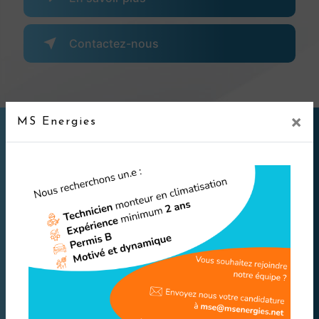
Contactez-nous
×
MS Energies
Adresse
30/36 avenue Graham Bell 77600
Bussy saint Georges