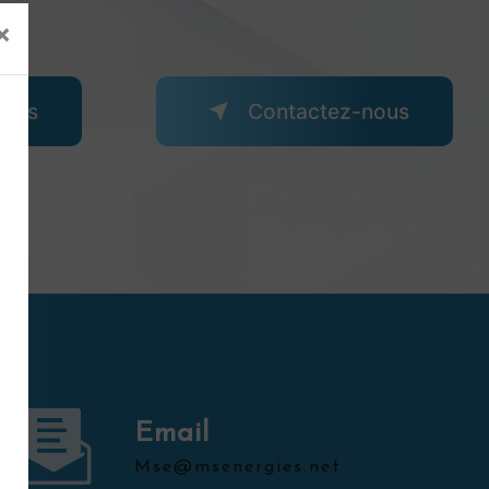
×
plus
Contactez-nous
Email
mse@msenergies.net