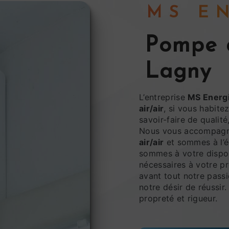
MS 
pompe à chaleur air/air à
Lagny
L’entreprise
MS Energ
air/air
, si vous habite
savoir-faire de qualit
Nous vous accompagno
air/air
et sommes à l’é
sommes à votre dispos
nécessaires à votre p
avant tout notre pass
notre désir de réussir.
propreté et rigueur.