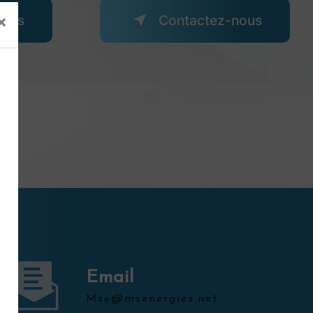
×
plus
Contactez-nous
Email
mse@msenergies.net