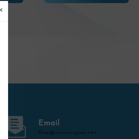
×
Email
mse@msenergies.net