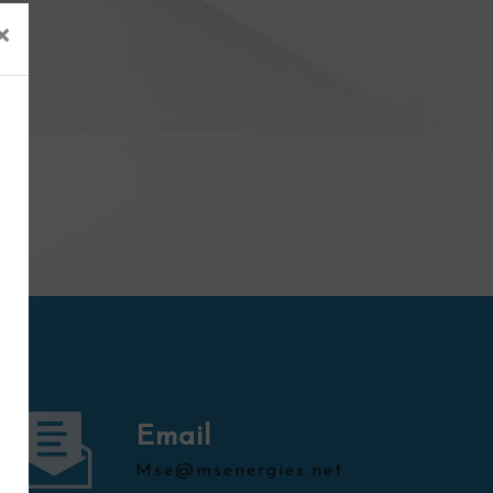
×
Email
mse@msenergies.net